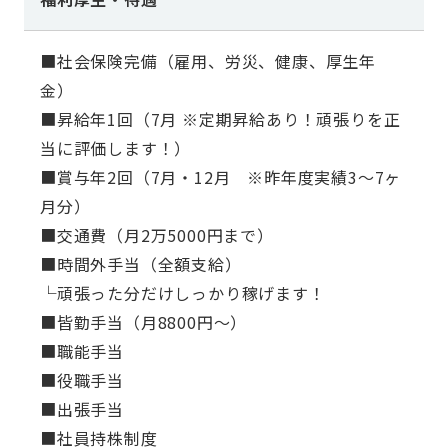
■社会保険完備（雇用、労災、健康、厚生年
金）
■昇給年1回（7月 ※定期昇給あり！頑張りを正
当に評価します！）
■賞与年2回（7月・12月 ※昨年度実績3～7ヶ
月分）
■交通費（月2万5000円まで）
■時間外手当（全額支給）
└頑張った分だけしっかり稼げます！
■皆勤手当（月8800円～）
■職能手当
■役職手当
■出張手当
■社員持株制度